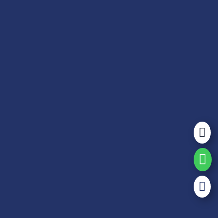


